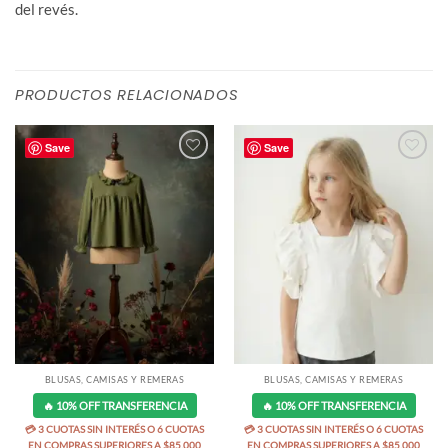
del revés.
PRODUCTOS RELACIONADOS
Save
Save
BLUSAS, CAMISAS Y REMERAS
BLUSAS, CAMISAS Y REMERAS
🔥 10% OFF TRANSFERENCIA
🔥 10% OFF TRANSFERENCIA
💳 3 CUOTAS SIN INTERÉS O 6 CUOTAS
💳 3 CUOTAS SIN INTERÉS O 6 CUOTAS
EN COMPRAS SUPERIORES A $85.000
EN COMPRAS SUPERIORES A $85.000