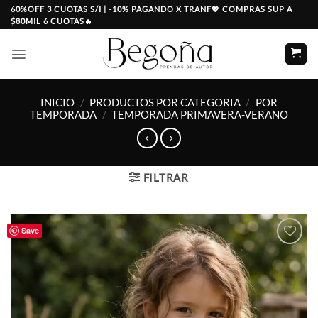
Saltar
60%OFF 3 CUOTAS S/I | -10% PAGANDO X TRANF💖 COMPRAS SUP A
$80MIL 6 CUOTAS🔥
al
contenido
INICIO
/
PRODUCTOS POR CATEGORIA
/
POR
TEMPORADA
/
TEMPORADA PRIMAVERA-VERANO
FILTRAR
Save