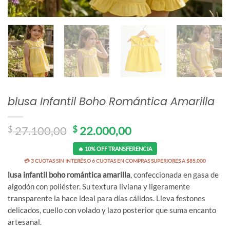
blusa Infantil Boho Romántica Amarilla
El
El
$
27.100,00
$
22.000,00
precio
precio
🔥 10% OFF TRANSFERENCIA
original
actual
era:
es:
💳 3 CUOTAS SIN INTERÉS O 6 CUOTAS EN COMPRAS SUPERIORES A $85.000
$ 27.100,00.
$ 22.000,00.
lusa infantil boho romántica amarilla
, confeccionada en gasa de
algodón con poliéster. Su textura liviana y ligeramente
transparente la hace ideal para días cálidos. Lleva festones
delicados, cuello con volado y lazo posterior que suma encanto
artesanal.