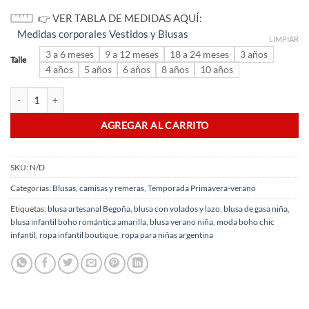
👉 VER TABLA DE MEDIDAS AQUÍ
Medidas corporales Vestidos y Blusas
LIMPIAR
3 a 6 meses
9 a 12 meses
18 a 24 meses
3 años
Talle
4 años
5 años
6 años
8 años
10 años
blusa Infantil Boho Romántica Amarilla cantidad
AGREGAR AL CARRITO
SKU:
N/D
Categorías:
Blusas, camisas y remeras
,
Temporada Primavera-verano
Etiquetas:
blusa artesanal Begoña
,
blusa con volados y lazo
,
blusa de gasa niña
,
blusa infantil boho romántica amarilla
,
blusa verano niña
,
moda boho chic
infantil
,
ropa infantil boutique
,
ropa para niñas argentina