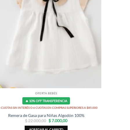
OFERTA BEBÉS
🔥 10% OFF TRANSFERENCIA
3 CUOTAS SIN INTERÉS O 6 CUOTAS EN COMPRAS SUPERIORES A $85.000
Remera de Gasa para Niñas Algodón 100%
El
El
$
22.000,00
$
7.000,00
precio
precio
original
actual
AGREGAR AL CARRITO