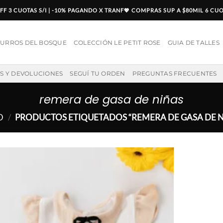
F 3 CUOTAS S/I | -10% PAGANDO X TRANF💖 COMPRAS SUP A $80MIL 6 CU
SURROS DEL BOSQUE
COLECCIÓN LE PETIT ROSE
GUIA DE TALLES
OS Y DEVOLUCIONES
SEGUÍ TU ORDEN
PREGUNTAS FRECUENTES
remera de gasa de niñas
O
/
PRODUCTOS ETIQUETADOS “REMERA DE GASA DE N