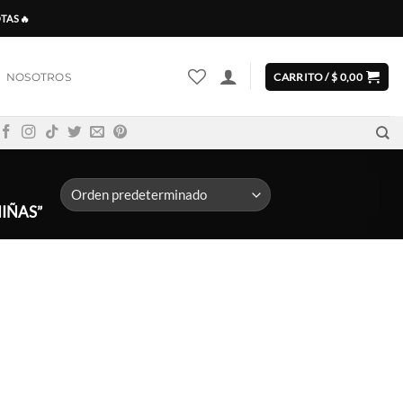
OTAS🔥
NOSOTROS
CARRITO /
$
0,00
IÑAS”