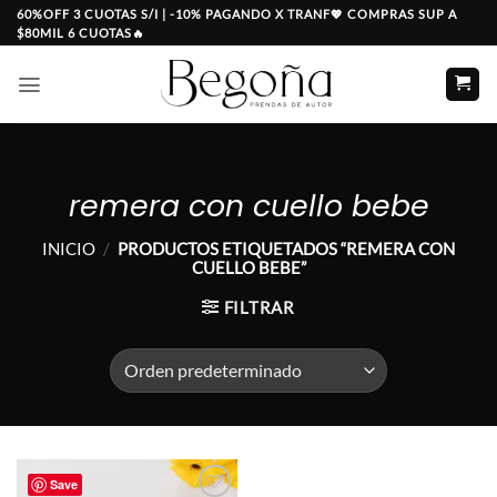
Saltar
60%OFF 3 CUOTAS S/I | -10% PAGANDO X TRANF💖 COMPRAS SUP A
$80MIL 6 CUOTAS🔥
al
contenido
remera con cuello bebe
INICIO
/
PRODUCTOS ETIQUETADOS “REMERA CON
CUELLO BEBE”
FILTRAR
Save