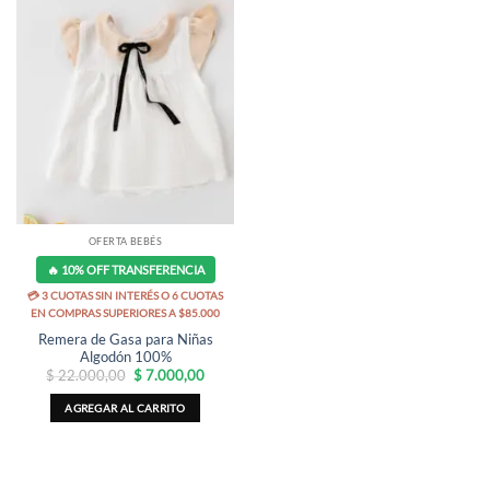
OFERTA BEBÉS
🔥 10% OFF TRANSFERENCIA
💳 3 CUOTAS SIN INTERÉS O 6 CUOTAS
EN COMPRAS SUPERIORES A $85.000
Remera de Gasa para Niñas
Algodón 100%
El
El
$
22.000,00
$
7.000,00
precio
precio
original
actual
AGREGAR AL CARRITO
era:
es:
$ 22.000,00.
$ 7.000,00.
Este
producto
tiene