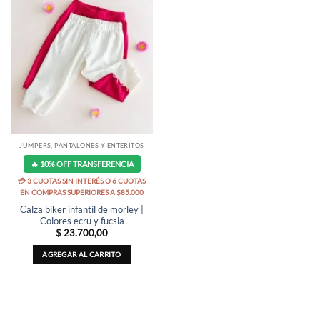
JUMPERS, PANTALONES Y ENTERITOS
🔥 10% OFF TRANSFERENCIA
💳 3 CUOTAS SIN INTERÉS O 6 CUOTAS
EN COMPRAS SUPERIORES A $85.000
Calza biker infantil de morley |
Colores ecru y fucsia
$
23.700,00
AGREGAR AL CARRITO
Este
producto
tiene
múltiples