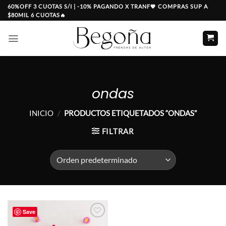
Saltar
60%OFF 3 CUOTAS S/I | -10% PAGANDO X TRANF💖 COMPRAS SUP A
$80MIL 6 CUOTAS🔥
al
contenido
ondas
INICIO
/
PRODUCTOS ETIQUETADOS “ONDAS”
FILTRAR
Save